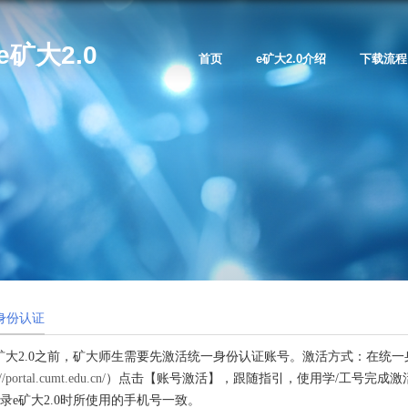
e矿大2.0
首页
e矿大2.0介绍
下载流程
身份认证
矿大2.0之前，矿大师生需要先激活统一身份认证账号。激活方式：在统
//portal.cumt.edu.cn/
）点击【账号激活】，跟随指引，使用学/工号完成激
录e矿大2.0时所使用的手机号一致。