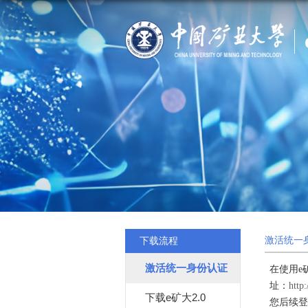
下载流程
激活统一
激活统一身份认证
在使用e
址：
http:
下载e矿大2.0
您后续登